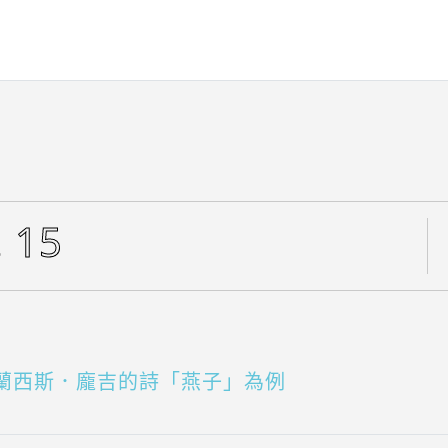
. 15
蘭西斯．龐吉的詩「燕子」為例