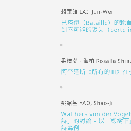
賴軍維 LAI, Jun-Wei
巴塔伊（Bataille）的耗
到不可能的喪失（perte imp
梁曉渤、海柏 Rosalía Shiau-b
阿奎達斯《所有的血》在
姚紹基 YAO, Shao-Ji
Walthers von der
詩」的討論 – 以『椴樹
詩為例