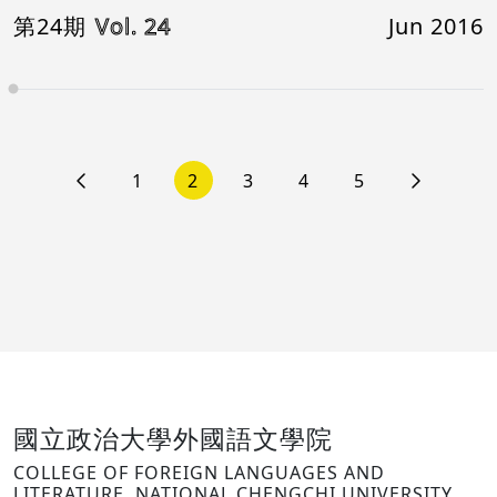
第24期
Vol. 24
Jun 2016
1
2
3
4
5
國立政治大學外國語文學院
COLLEGE OF FOREIGN LANGUAGES AND
LITERATURE, NATIONAL CHENGCHI UNIVERSITY